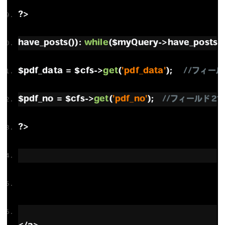
?>
have_posts
()):
while
(
$myQuery
->
have_posts
()
$pdf_data 
=
 $cfs
->
get
(
'pdf_data'
);
//フィー
$pdf_no 
=
 $cfs
->
get
(
'pdf_no'
);　
//フィールド2
?>