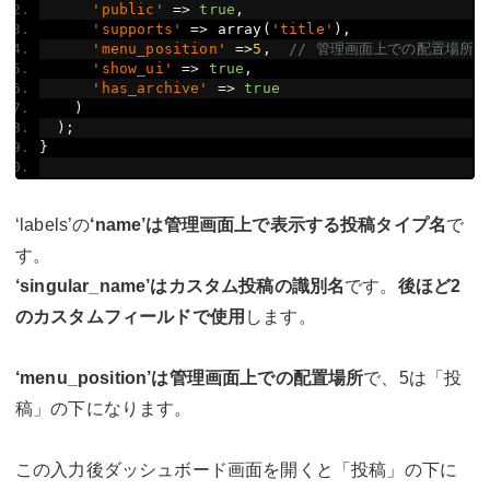
'public'
=>
true
,
'supports'
=>
 array
(
'title'
),
'menu_position'
=>
5
,
// 管理画面上での配置場所
'show_ui'
=>
true
,
'has_archive'
=>
true
)
);
}
‘labels’の
‘name’は管理画面上で表示する投稿タイプ名
で
す。
‘singular_name’はカスタム投稿の識別名
です。
後ほど2
のカスタムフィールドで使用
します。
‘menu_position’は管理画面上での配置場所
で、5は「投
稿」の下になります。
この入力後ダッシュボード画面を開くと「投稿」の下に