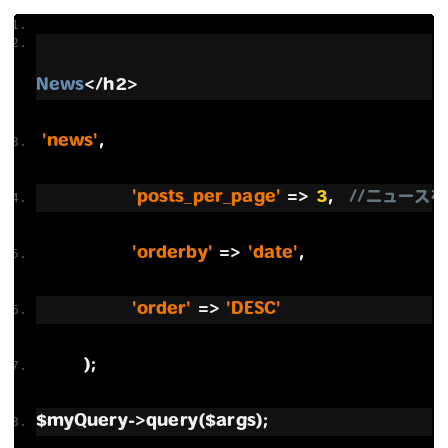
News
</
h2
>
'news'
,
'posts_per_page'
=>
3
,　
//ニュース
'orderby'
=>
'date'
,
'order'
=>
'DESC'
);
$myQuery
->
query
(
$args
);