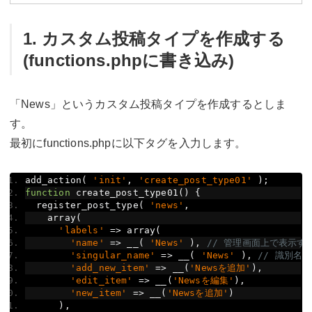
1. カスタム投稿タイプを作成する
(functions.phpに書き込み)
「News」というカスタム投稿タイプを作成するとしま
す。
最初にfunctions.phpに以下タグを入力します。
add_action
(
'init'
,
'create_post_type01'
);
function
 create_post_type01
()
{
  register_post_type
(
'news'
,
    array
(
'labels'
=>
 array
(
'name'
=>
 __
(
'News'
),
// 管理画面上で表示す
'singular_name'
=>
 __
(
'News'
),
// 識別名
'add_new_item'
=>
 __
(
'Newsを追加'
),
'edit_item'
=>
 __
(
'Newsを編集'
),
'new_item'
=>
 __
(
'Newsを追加'
)
),